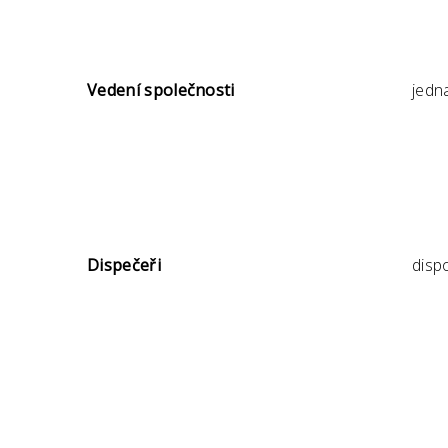
Vedení společnosti
jedn
Dispečeři
disp