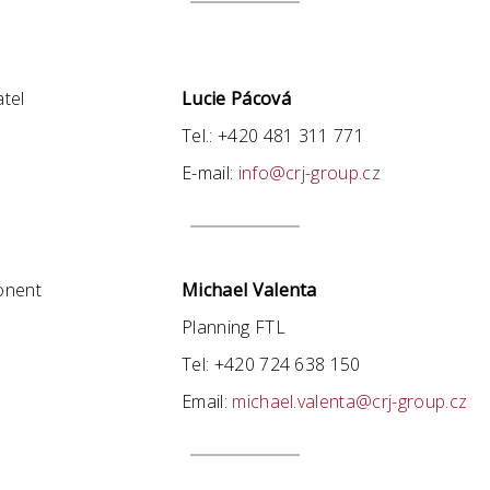
atel
Lucie Pácová
Tel.: +420 481 311 771
E-mail:
info@crj-group.cz
onent
Michael Valenta
Planning FTL
Tel: +420 724 638 150
Email:
michael.valenta@crj-group.cz