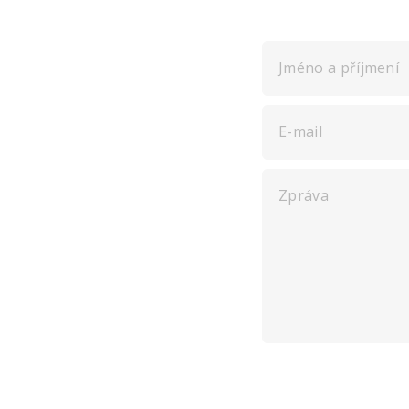
Jméno a příjmení
E-mail
Zpráva