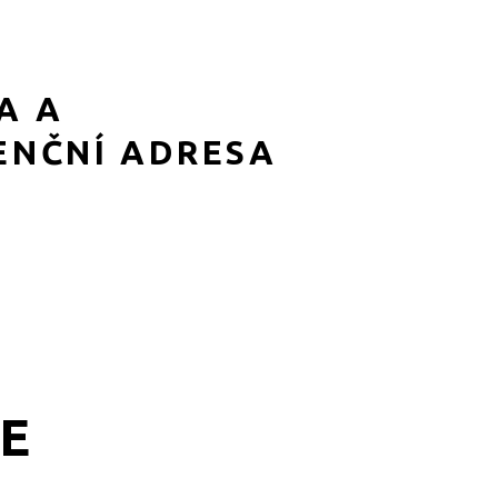
A A
ENČNÍ ADRESA
E