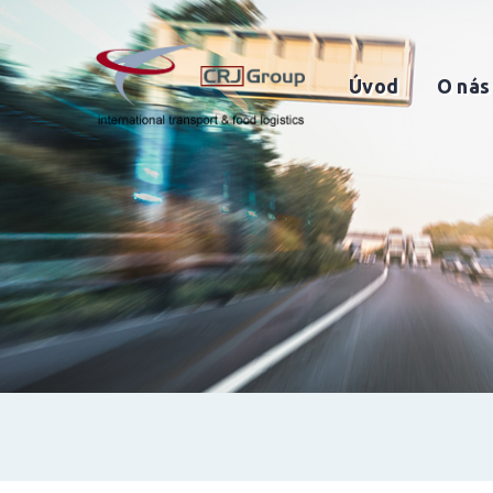
Úvod
O nás